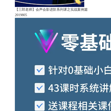
【三郎老师】会声会影进阶系列课之实战案例篇
201980
5