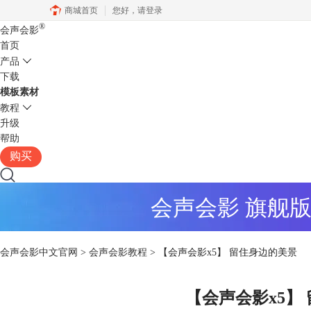
商城首页
您好，
请登录
®
会声会影
首页
产品
下载
模板素材
教程
升级
帮助
购买
会声会影 旗舰
会声会影中文官网
>
会声会影教程
> 【会声会影x5】 留住身边的美景
【会声会影x5】