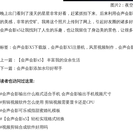
图片2：夜
晚上出门看到了漫天的星星非常好看，赶紧抓拍下来。后来利用会声会影
的美感，非常的空旷。我将这个照片上传到了网上，引起好友圈的诸多好
会声会影x5让我找到了人生的乐趣，也让我留住了身边美的景色，让很
标签：
会声会影X5下载版
，
会声会影X5注册机
，
风景视频制作
，
会声会
上一篇：
【会声会影x5】 丰富我的业余生活
下一篇：
会声会影添加水印好帮手
读者也访问过这里:
#
会声会影输出什么格式适合手机 会声会影输出手机视频尺寸
#
剪辑视频软件怎么使用 剪辑视频需要显卡还是CPU
#
会声会影可乐戒指甜蜜婚礼模板
#
【会声会影x5】轻松实现格式转换
#
视频剪辑合成软件好用吗