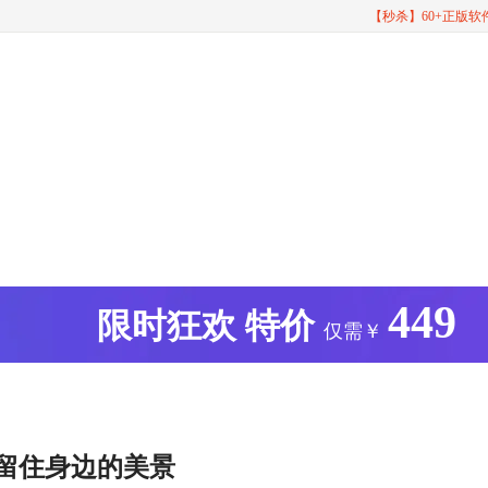
【秒杀】60+正版
449
版
限时狂欢
特价
仅需￥
 留住身边的美景