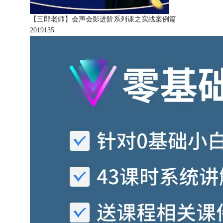
【三郎老师】会声会影进阶系列课之实战案例篇
201913
5