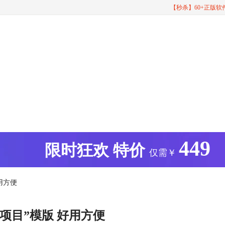
【秒杀】60+正版
449
版
限时狂欢
特价
仅需￥
用方便
时项目”模版 好用方便