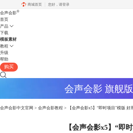
商城首页
您好，
请登录
®
会声会影
首页
产品
下载
模板素材
教程
升级
帮助
购买
会声会影 旗舰
会声会影中文官网
>
会声会影教程
> 【会声会影x5】“即时项目”模版 好
【会声会影x5】“即