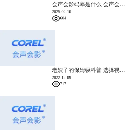
会声会影码率是什么 会声会影码率怎么设置
2025-02-10
604
老嫂子的保姆级科普 选择视频剪辑软件就从阅读本文开始
2022-12-09
717