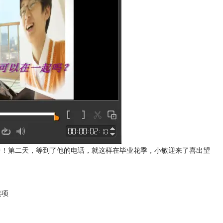
中！第二天，等到了他的电话，就这样在毕业花季，小敏迎来了喜出望
选项