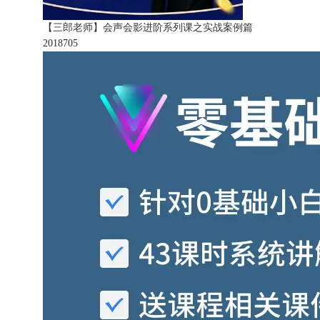
【三郎老师】会声会影进阶系列课之实战案例篇
201870
5