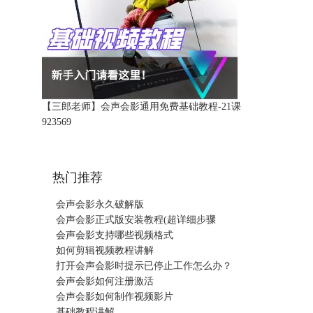
【三郎老师】会声会影通用免费基础教程-21课
92356
9
热门推荐
会声会影永久破解版
会声会影正式版安装教程(超详细步骤
会声会影支持哪些视频格式
如何剪辑视频教程讲解
打开会声会影时提示已停止工作怎么办？
会声会影如何注册激活
会声会影如何制作视频影片
基础教程讲解