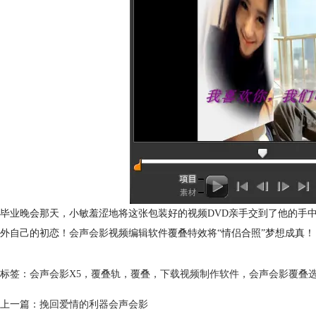
毕业晚会那天，小敏羞涩地将这张包装好的视频DVD亲手交到了他的手
外自己的初恋！
会声会影
视频编辑软件覆叠特效将“情侣合照”梦想成真！
标签：
会声会影X5
，
覆叠轨
，
覆叠
，
下载视频制作软件
，
会声会影覆叠
上一篇：
挽回爱情的利器会声会影