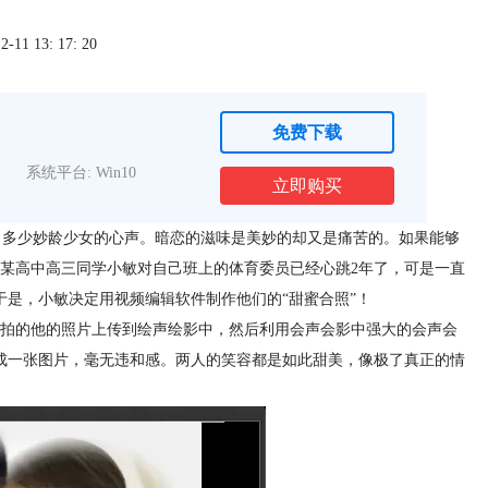
1 13: 17: 20
免费下载
系统平台: Win10
立即购买
出了多少妙龄少女的心声。暗恋的滋味是美妙的却又是痛苦的。如果能够
某高中高三同学小敏对自己班上的体育委员已经心跳2年了，可是一直
于是，小敏决定用视频编辑软件制作他们的“甜蜜合照”！
拍的他的照片上传到绘声绘影中，然后利用会声会影中强大的会声会
成一张图片，毫无违和感。两人的笑容都是如此甜美，像极了真正的情