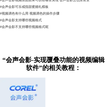
#
会声会影可乐戒指甜蜜婚礼模板
#
视频调色有什么用 视频调色的操作步骤
#
会声会影支持哪些视频格式
#
会声会影不支持哪些视频格式呢
“会声会影-实现覆叠功能的视频编辑
软件”的相关教程：