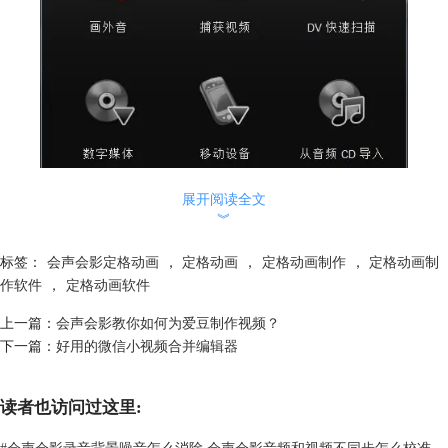
展开阅读全文
︾
图1：录制/捕获选项
2.定格动画设置步骤
标签：
会声会影定格动画
，
定格动画
，
定格动画制作
，
定格动画制
作软件
，
定格动画软件
上一篇：
会声会影教你如何为爱豆制作视频？
下一篇：
好用的微信小视频合并编辑器
读者也访问过这里:
#
会声会影录音背景噪音怎么消除 会声会影音频和视频不同步怎么校准