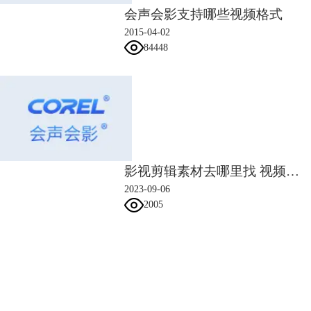
图片4：保存和输出步骤
会声会影支持哪些视频格式
动画录制的时候，在录制视频窗口会出现录制画面，完成时点击保存，然
2015-04-02
后退出，就会在素材库中出现动画了。
84448
动画完成之后可以进行剪辑，给片段加上旁白、音乐、特效等。最后将动
画保存后输出。
以上就是定格动画制作软件哪个好及使用方法的介绍，希望对大家有所帮
助。会声会影除了制作定格动画外，制作电子相册、
视频剪辑
也非常出
色，而且软件自带的转场和滤镜特效，可以提升视频的整体美感，需要的
小伙伴可以试用一下哦。
影视剪辑素材去哪里找 视频剪辑素材免费网站
2023-09-06
2005
会声会影指南
服务支持