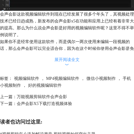
会声会影这款视频编辑软件到现在已经发展了很多个年头了，其视频处理
技术已经日趋成熟，新发布的会声会影x5在功能和应用上已经有着非常大
的提高。那么为什么说会声会影是好用的视频编辑软件呢？这里不得不举
例说明了。
如果你不是经常使用这款软件，而是偶尔一两次使用来编辑一段视频的
话，那么会声会影可以完全适合你，因为在这个时候你使用会声会影是免
费的，这也就是为什么那么多人喜欢会声会影的原因。 上面也说过，如
展开阅读全文
果你只是偶尔需要编辑视频，那么你肯定不会花心思去慢慢学习相关的专
︾
业知识了。显然，在这方面会声会影作为好用的视频编辑软件又可以满足
你的要求了。
标签：
视频编辑软件
，
MP4视频编辑软件
，
微信小视频制作
，
手机
这是一款操作非常简单的视频剪辑软件，可以让你在短时间内理解并且可
小视频制作
，
好的视频编辑软件
以熟练使用，完成一系列功能强大效果惊人的操作，这就是会声会影的魅
上一篇：
万能视频剪辑软件会声会影
力之处。 会声会影作为一款好用的视频编辑软件其优势有太多太多，这
下一篇：
会声会影X5下载打造视频体验
里就不一一说明了，希望这款软件可以让越来越多的人受益，为更多的人
的生活添加色彩。
读者也访问过这里:
#
视频剪辑怎么添加解说声音 剪辑视频如何突出主题