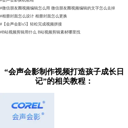
#
微信朋友圈视频编辑怎么用 微信朋友圈视频编辑的文字怎么去掉
#
相册封面怎么设计 相册封面怎么更换
#
【会声会影x5】轻松完成视频拼接
#
B站视频剪辑用什么 B站视频剪辑素材哪里找
图2：参数设置
第二，插入相册图片。家长可以将宝宝的图片全部拖入到时间轴上，然后
“会声会影制作视频打造孩子成长日
分开进行处理，如果选用的是同一个效果，也可以套用模板整体处理。需
要注意的是，如果插入的图片在大小上不合适，需要逐个进行大小和位置
记”的相关教程：
的调整，达到和谐的状态。