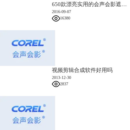
650款漂亮实用的会声会影遮罩素材
2016-09-07
16380
视频剪辑合成软件好用吗
7.点击自定义滤镜，弹出对话框，在点击第一帧，调整边框为35，阻光度
2013-12-30
为100，色彩为白色，调整一下位置，旋转X、Y、Z的数值，如下图所
2837
示。