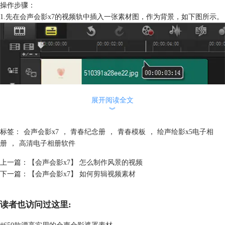
操作步骤：
1.先在
会声会影x7
的视频轨中插入一张素材图，作为背景，如下图所示。
展开阅读全文
︾
2.点击
增加覆叠轨的数量，然后确定。
标签：
会声会影x7
，
青春纪念册
，
青春模板
，
绘声绘影x5电子相
册
，
高清电子相册软件
3.然后在覆叠轨1上插入一张素材，把图片设置调整到屏幕大小，放置1秒
的位置，如下图所示。
上一篇：
【会声会影x7】 怎么制作风景的视频
下一篇：
【会声会影x7】 如何剪辑视频素材
读者也访问过这里:
#
650款漂亮实用的会声会影遮罩素材