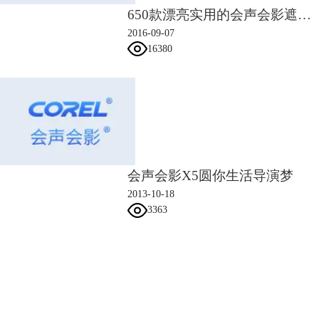
650款漂亮实用的会声会影遮罩素材
2016-09-07
16380
会声会影X5圆你生活导演梦
9、然后继续在覆叠轨2中插入下一张素材，同样为其添加转场，转场
2013-10-18
3363
为“过滤”中的“箭头”
10、点击“标题”按钮输入文字，完成后，打开属性栏，为其添加文字动
画，勾选应用—弹出，点击自定义动画属性，在弹出的的设置框中设置：
单位：文本；暂停：长；方向：由下往上，点击确定。
会声会影指南
服务支持