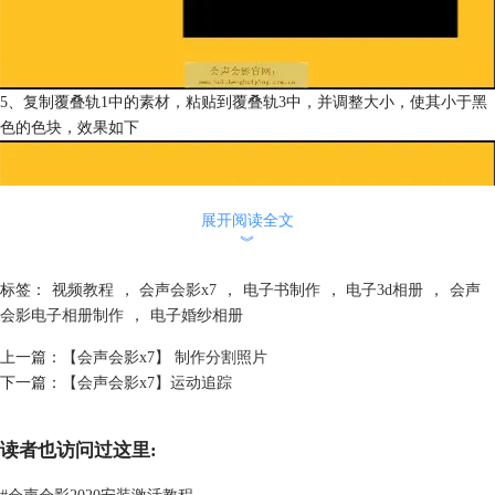
5、复制覆叠轨1中的素材，粘贴到覆叠轨3中，并调整大小，使其小于黑
色的色块，效果如下
展开阅读全文
︾
标签：
视频教程
，
会声会影x7
，
电子书制作
，
电子3d相册
，
会声
会影电子相册制作
，
电子婚纱相册
上一篇：
【会声会影x7】 制作分割照片
下一篇：
【会声会影x7】运动追踪
6、点击“标题”按钮，利用会声会影添加字幕的功能为其添加文字，双击
读者也访问过这里:
预览屏幕，输入文字，文字设置为楷体，大小可以自己掌握
7、将时间轴上的擦拭器放在尾帧，点击“录制/捕获”选项按钮，在弹出的
#
会声会影2020安装激活教程