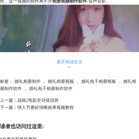
然，这一视频的制作离不开
相册视频制作软件
-会声会影。
展开阅读全文
︾
标签：
婚礼相册制作
，
婚礼相册视频
，
婚礼电子相册模板
，
婚礼相
册制作软件
，
婚礼电子相册制作软件
上一篇：
战狼2电影史诗级混剪
图1：温馨怀旧婚礼电子相册
下一篇：
情人节磨砂清晰效果视频教程
温馨怀旧婚礼电子相册制作步骤如下:
一、素材准备
1、图片素材：自己拍摄的婚礼照片，小编这里是用网上down的简单的为
读者也访问过这里:
大家做个示范。Ps抠出一张上下两端黑色，中间透明的png格式的图片作
为边框，也可以点击
边框素材
下载。
#
会声会影换机教程