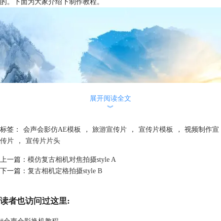
的。下面为大家介绍下制作教程。
展开阅读全文
︾
标签：
会声会影仿AE模板
，
旅游宣传片
，
宣传片模板
，
视频制作宣
传片
，
宣传片片头
上一篇：
模仿复古相机对焦拍摄style A
下一篇：
复古相机定格拍摄style B
图1：苏州印象
会声会影苏州印象城市宣传片制作教程
读者也访问过这里:
一、素材准备
1、照片素材
#
会声会影换机教程