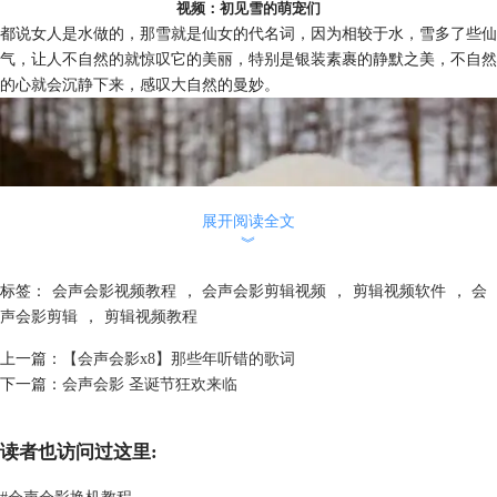
视频：初见雪的萌宠们
都说女人是水做的，那雪就是仙女的代名词，因为相较于水，雪多了些仙
气，让人不自然的就惊叹它的美丽，特别是银装素裹的静默之美，不自然
的心就会沉静下来，感叹大自然的曼妙。
展开阅读全文
︾
标签：
会声会影视频教程
，
会声会影剪辑视频
，
剪辑视频软件
，
会
声会影剪辑
，
剪辑视频教程
上一篇：
【会声会影x8】那些年听错的歌词
下一篇：
会声会影 圣诞节狂欢来临
图1：萌宠初见雪情景
读者也访问过这里:
话不多说，接下来就教大家制作本集会声会影教程制作方法：
1、视频剪辑
#
会声会影换机教程