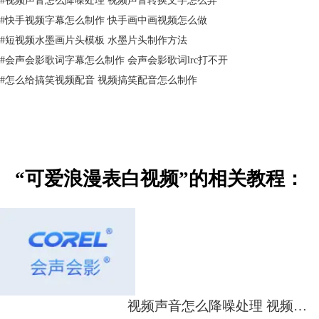
#
快手视频字幕怎么制作 快手画中画视频怎么做
#
短视频水墨画片头模板 水墨片头制作方法
图1：视频素材准备
2、添加色块
#
会声会影歌词字幕怎么制作 会声会影歌词lrc打不开
#
怎么给搞笑视频配音 视频搞笑配音怎么制作
“可爱浪漫表白视频”的相关教程：
视频声音怎么降噪处理 视频声音转换文字怎么弄
图2：视频色块原图