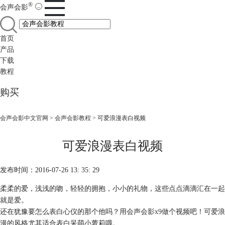
®
会声会影
首页
产品
下载
教程
购买
会声会影中文官网
>
会声会影教程
> 可爱浪漫表白视频
可爱浪漫表白视频
发布时间：2016-07-26 13: 35: 29
柔柔的爱，浅浅的吻，轻轻的拥抱，小小的礼物，这些点点滴滴汇在一起
就是爱。
还在犹豫要怎么表白心仪的那个他吗？用
会声会影x9
做个视频吧！可爱浪
漫的风格尤其适合表白呆萌小萝莉哦。