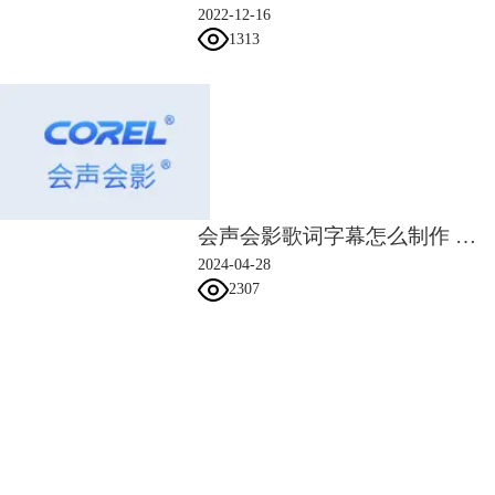
2022-12-16
1313
图3：使用灰色色块
3、右键灰色色块，选择“自定义动作”，将起始帧的“阻光度”设为50，然
后复制起始帧内容到终止帧即可。
3、标题背景色块制作
1、首先要在ps中制作三个颜色的色块，将“修剪”滤镜拖到第一个色块
上，双击图片，点击“自定义滤镜”；
2、将中心点拖到色块最左边，之后设置起始帧高度为50，宽度0，最后设
会声会影歌词字幕怎么制作 会声会影歌词lrc打不开
置终止帧高度不变，宽度改为100；
2024-04-28
2307
会声会影指南
服务支持