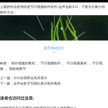
上面的作品使用的是
节日视频制作软件
-会声会影X10，下面为大家介绍
制作方法：
展开阅读全文
︾
标签：
制作视频的教程
，
节日视频制作
，
节日视频素材
，
节日视
频
，
国际植树节
上一篇：
2018全国两会风采展示
下一篇：
会声会影手写婚礼展示制作教程
图1：植树我们在行动
一、素材准备
读者也访问过这里:
1、图片素材
#
抽帧剪辑手法有哪些 抽帧剪辑可以防止被判搬运么