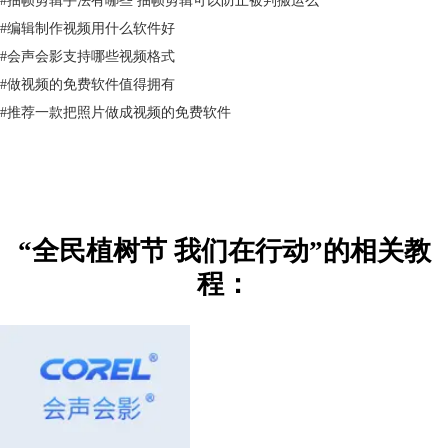
本期的主题是植树，所以呢，主角当然都是植物喽，于是小编从网上
down了种子、树苗、树枝、参天大树这样树木生长的不同阶段的图片来
#
编辑制作视频用什么软件好
填充画面，另外PS提前做了一个字幕框。
#
会声会影支持哪些视频格式
#
做视频的免费软件值得拥有
#
推荐一款把照片做成视频的免费软件
“全民植树节 我们在行动”的相关教
程：
图2：字幕框
1、视频素材
素材网上找了一些动态的视频遮罩和小圆圈视频作为背景视频叠加使用，