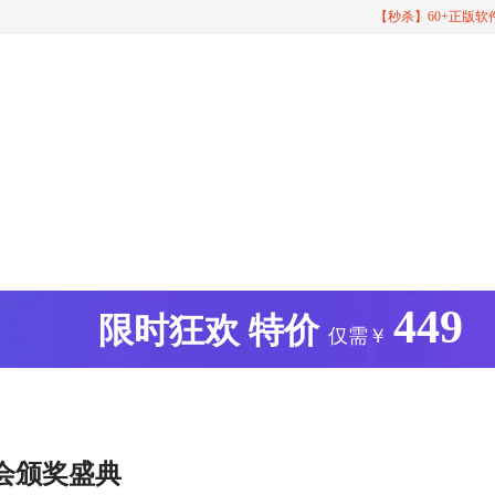
【秒杀】60+正版
449
版
限时狂欢
特价
仅需￥
年会颁奖盛典