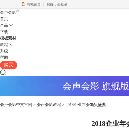
商城首页
您好，
请登录
®
会声会影
首页
产品
下载
模板素材
教程
升级
帮助
购买
会声会影 旗舰
会声会影中文官网
>
会声会影教程
> 2018企业年会颁奖盛典
2018企业