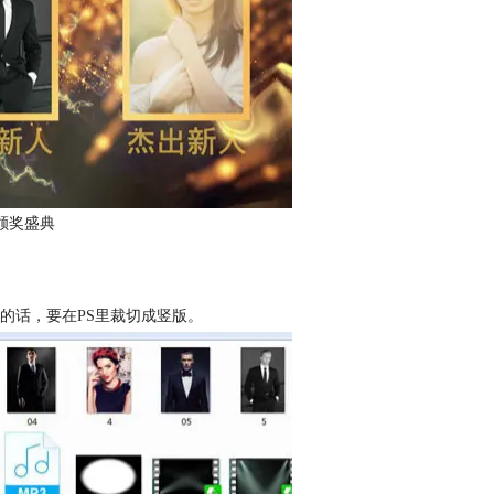
颁奖盛典
的话，要在PS里裁切成竖版。