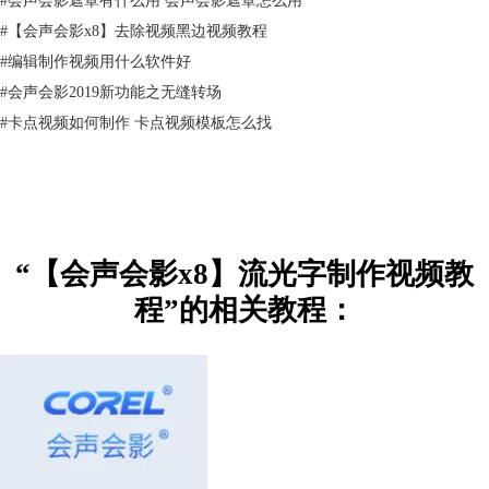
#
【会声会影x8】去除视频黑边视频教程
#
编辑制作视频用什么软件好
#
会声会影2019新功能之无缝转场
#
卡点视频如何制作 卡点视频模板怎么找
图2：彩虹字制作过程
1.2制作彩虹流光字
将文字快照，然后新建一个项目，将快照插入视频轨并调到项目大小，在
覆叠轨1中插入一张七色图谱，右击设置自定义动作，使其想一个方向运
动，在覆叠轨2中插入快照，并用色度键将字体颜色去掉，最终渲染出来
即可，不知如何使用遮罩的可以参考：
【会声会影x8】教你制作视频遮罩
“【会声会影x8】流光字制作视频教
1.3完成样式
程”的相关教程：
将渲染出来的视频插入2.1中项目中，然后用色度键将黑色去掉即可，以
上就是彩虹字的样式制作方法。
2、 普通样式流光字