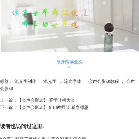
展开阅读全文
︾
图1：彩虹样式流光字制作效果展示
标签：
流光字制作
，
流光字
，
流光字体
，
会声会影x8教程
，
会声
1.1导入素材，输入文字
会影x8
将背景素材导入视频轨中，点击标题按钮，双击预览屏幕，输入文字
上一篇：
【会声会影x8】 开学吐槽大会
下一篇：
【会声会影x8】 9.10教师节 感念师恩
读者也访问过这里:
#
会声会影遮罩有什么用 会声会影遮罩怎么用