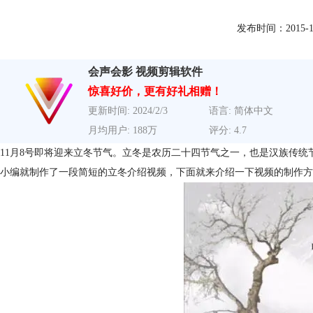
发布时间：2015-11-0
会声会影 视频剪辑软件
惊喜好价，更有好礼相赠！
更新时间: 2024/2/3
语言: 简体中文
月均用户: 188万
评分: 4.7
11月8号即将迎来立冬节气。立冬是农历二十四节气之一，也是汉族传
小编就制作了一段简短的立冬介绍视频，下面就来介绍一下视频的制作方