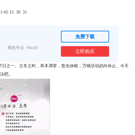
5 15: 30: 31
免费下载
系统平台: Win10
立即购买
统节日之一。立冬之时，草木凋零，蛰虫休眠，万物活动趋向休止。今天
法吧。