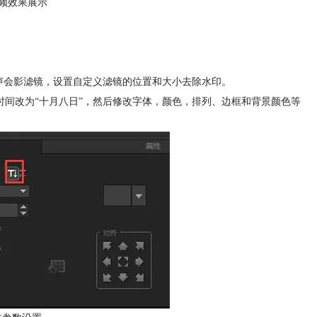
频效果展示
会声会影滤镜，设置自定义滤镜的位置和大小去除水印。
时间改为“十月八日”，然后修改字体，颜色，排列、边框和背景颜色等