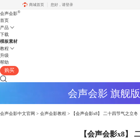
商城首页
您好，
请登录
®
会声会影
首页
产品
下载
模板素材
教程
升级
帮助
购买
会声会影 旗舰
会声会影中文官网
>
会声会影教程
> 【会声会影x8】 二十四节气之立冬
【会声会影x8】