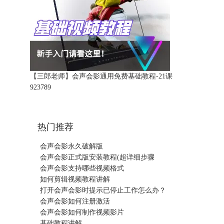
【三郎老师】会声会影通用免费基础教程-21课
92378
9
热门推荐
会声会影永久破解版
会声会影正式版安装教程(超详细步骤
会声会影支持哪些视频格式
如何剪辑视频教程讲解
打开会声会影时提示已停止工作怎么办？
会声会影如何注册激活
会声会影如何制作视频影片
基础教程讲解