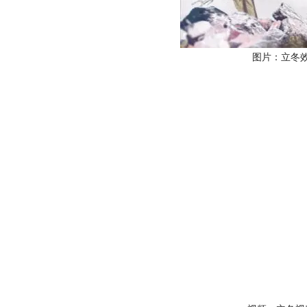
图片：立冬