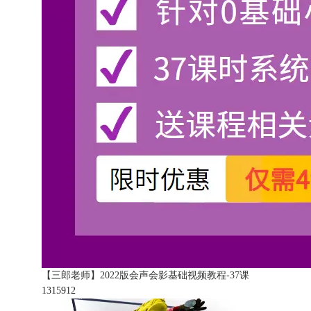
【三郎老师】2022版会声会影基础视频教程-37课
131591
2