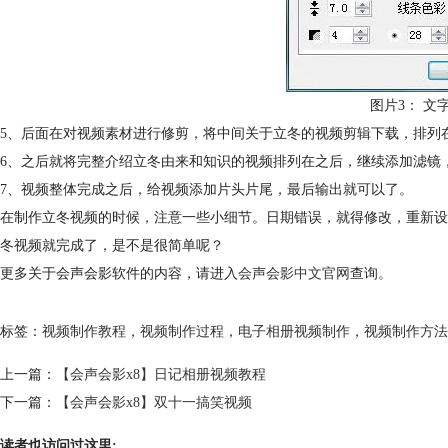
图片3： 文
5、后面在对视频素材进行修剪，将中间关于立冬的视频剪辑下载，排列
6、之后就将完整介绍立冬由来和知识的视频排列在之后，继续添加滤镜
7、视频整体完成之后，给视频添加片头片尾，最后输出就可以了。
在制作立冬视频的时候，注意一些小细节。日期错误，就得修改，重新设
冬视频就完成了，是不是很简单呢？
更多关于会声会影软件的内容，请进入
会声会影中文官网
查询。
标签：
视频制作教程
，
视频制作过程
，
电子相册视频制作
，
视频制作方法
上一篇：
【会声会影x8】日记相册视频教程
下一篇：
【会声会影x8】双十一搞笑视频
读者也访问过这里: