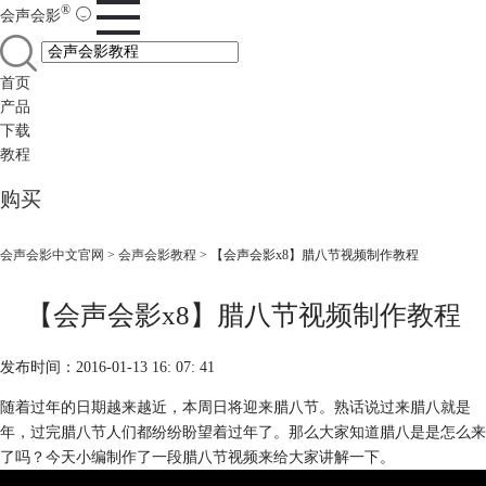
®
会声会影
首页
产品
下载
教程
购买
会声会影中文官网
>
会声会影教程
> 【会声会影x8】腊八节视频制作教程
【会声会影x8】腊八节视频制作教程
发布时间：2016-01-13 16: 07: 41
随着过年的日期越来越近，本周日将迎来腊八节。熟话说过来腊八就是
年，过完腊八节人们都纷纷盼望着过年了。那么大家知道腊八是是怎么来
了吗？今天小编制作了一段腊八节视频来给大家讲解一下。