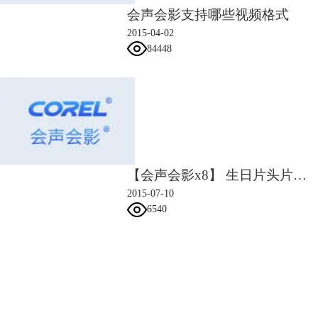
会声会影支持哪些视频格式
2015-04-02
84448
图4：字幕添加老电影滤镜
3）在背景上输入文字，然后为文字添加“老电影”滤镜，这样会产生抖动
的效果，老电影的颜色可以自己随意调整；
4）用色块制作线条，然后围成一圈之后，快照，然后用绘图创建器制作
【会声会影x8】 生日片头片尾模板教程
框框出现消失的效果，具体可以参考：
【会声会影x7】 新年祝福视频教
2015-07-10
程（上）
6540
2、图片出现动画效果制作
会声会影指南
服务支持