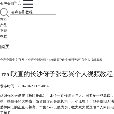
®
会声会影
首页
产品
下载
教程
购买
会声会影中文官网
>
会声会影教程
> real耿直的长沙伢子张艺兴个人视频教程
real耿直的长沙伢子张艺兴个人视频教程
发布时间：2016-10-20 13: 40: 45
认识张艺兴是在《极限挑战》，那个一直强调人与人之间要多一些真诚，
多一些信任的大男孩，虽然最后还是成长为一只小狐狸了，但是依旧无法
丢掉内心的正直与善良。本集小沫以他为例，教大家为爱豆做个人向的电
子相册。