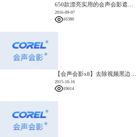
650款漂亮实用的会声会影遮罩素材
2016-09-07
16380
图3：整体动态背景制作
因为视频是由视频中穿插图片的形式，所以需要在开始的时候制作整体的
动态背景，制作方法如下：
1）首先在视频轨上插入视频，视频最好是拍摄花絮，因为是背景，所以
会做模糊处理，如果是精细的画面，效果则会下降很多；
【会声会影x8】去除视频黑边视频教程
2）在覆叠轨1中插入一个色块，将透明度调整为15，调整的方法有2种，
2015-10-16
一种是在自定义动作中调整阻光度的数值，一种是在遮罩与色度键中调
10614
整，透明的程度只要可以看到背后的样子即可，遮盖的色块颜色可以自己
随意调整；