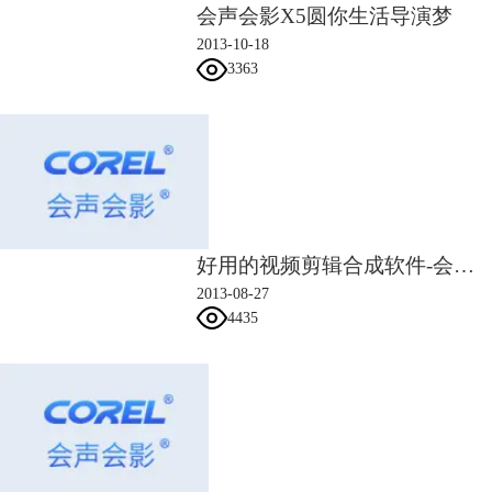
会声会影X5圆你生活导演梦
2013-10-18
3363
图片3：覆叠轨1上插入素材3
3、然后在覆叠轨3上导入图1所示的素材，右击设置自定义动作。素材是
从左边进入屏幕，然后再中间慢慢移动，移动过程中闪烁了一下，最后从
左边消失在屏幕中，调整素材位置的X轴数值和透明度即可。
好用的视频剪辑合成软件-会声会影
4、首先调整位置的X轴数值，将数值调整为137，如图4所示；在00：05
2013-08-27
的地方设置第二帧，将位置X轴数值调整为-36，如图5所示；在00:13设置
4435
第三帧，将X轴数值调整为-28，如图6所示；在00:17设置第四帧，将X轴
数值调整为-31，如图7所示；在00:24设置第五帧，将位置X轴数值调整
为-31，如图8所示；在01:04设置第六帧，将位置X轴参数参考第五帧；在
01:09设置第七帧，X轴数值保持不变；在01:10设置第八帧，将阻光度数
值调整为0，如图9所示；在01:14设置第九帧，参数参考第九帧；在01:15
设置第十帧，参数参考第七帧；在01:18设置第十一帧，参数参考第四
帧；03:07设置第十二帧，参数参考第十帧；最后一帧，将位置X轴数值调