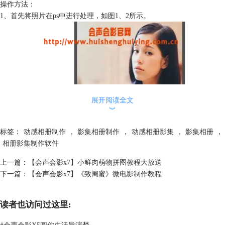
操作方法：
1、首先将照片在ps中进行处理，如图1、2所示。
展开阅读全文
︾
标签：
动感相册制作
，
影集相册制作
，
动感相册影集
，
影集相册
，
相册影集制作软件
上一篇：
【会声会影x7】小鲜肉萌物拼图教程大放送
图片1：ps中处理的素材1
下一篇：
【会声会影x7】《致闺蜜》微电影制作教程
读者也访问过这里:
#
会声会影X5圆你生活导演梦