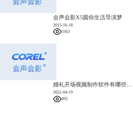
会声会影X5圆你生活导演梦
2013-10-18
3363
婚礼开场视频制作软件有哪些 婚礼开场视频制作教程
图4：为视频加入字幕特效
1） 字幕完善
2022-04-19
为视频添加合适的字幕讲解。
492
2） 音乐添加
因为视频内容很柔美，所以小编选择了《河东狮吼》中的插曲《乱世桃
花》，就像视频中的女星们一样，即使是乱世也一样可以为世界添上一抹
会声会影指南
红。