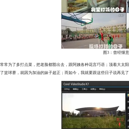
图3：曾经惬
常常为了多打点菜，把老脸都豁出去，跟阿姨各种花言巧语；顶着大太阳
了篮球赛，就因为加油的妹子超正；而如今，我就要跟这些日子说再见了