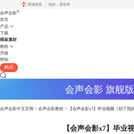
商城首页
您好，
请登录
®
会声会影
首页
产品
下载
模板素材
教程
升级
帮助
购买
会声会影 旗舰
会声会影中文官网
>
会声会影教程
> 【会声会影x7】毕业视频《别了我
【会声会影x7】毕业