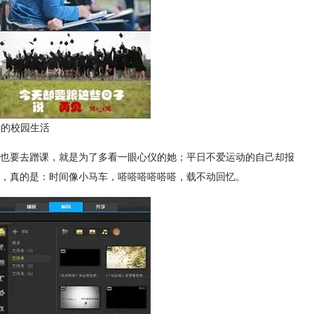
意的校园生活
也要去蹭课，就是为了多看一眼心仪的她；平日不爱运动的自己却报
，真的是：时间像小马车，嗒嗒嗒嗒嗒嗒，载不动回忆。