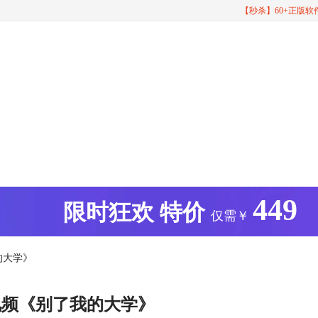
【秒杀】60+正版
449
版
限时狂欢
特价
仅需￥
的大学》
视频《别了我的大学》