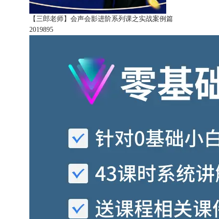
【三郎老师】会声会影进阶系列课之实战案例篇
201989
5