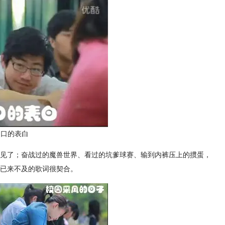
出口的表白
见了；奋战过的魔兽世界、看过的坑爹球赛、输到内裤压上的掼蛋，
已来不及的歌词很契合。