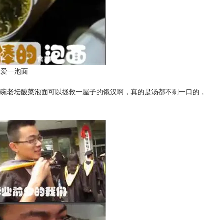
最爱—泡面
碗老坛酸菜泡面可以拯救一屋子的饿汉啊，真的是汤都不剩一口的，