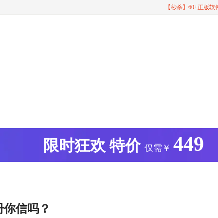
【秒杀】60+正版
449
版
限时狂欢
特价
仅需￥
册你信吗？