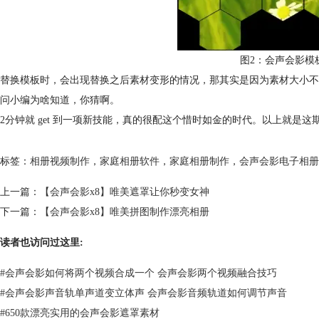
图2：会声会影模
替换模板时，会出现替换之后素材变形的情况，那其实是因为素材大小不
问小编为啥知道，你猜啊。
2分钟就 get 到一项新技能，真的很配这个惜时如金的时代。以上就
标签：
相册视频制作
，
家庭相册软件
，
家庭相册制作
，
会声会影电子相册
上一篇：
【会声会影x8】唯美遮罩让你秒变女神
下一篇：
【会声会影x8】唯美拼图制作漂亮相册
读者也访问过这里:
#
会声会影如何将两个视频合成一个 会声会影两个视频融合技巧
#
会声会影声音轨单声道变立体声 会声会影音频轨道如何调节声音
#
650款漂亮实用的会声会影遮罩素材