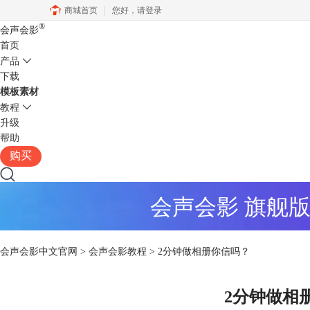
商城首页
您好，
请登录
®
会声会影
首页
产品
下载
模板素材
教程
升级
帮助
购买
会声会影 旗舰
会声会影中文官网
>
会声会影教程
> 2分钟做相册你信吗？
2分钟做相