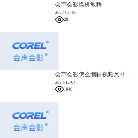
会声会影换机教程
2022-02-19
28
图2：自定义动作设置
7、然后再一次快照，然后为其添加淡出的基本设置;
8、在覆叠轨1中插入一张素材，右击鼠标选择“自定义动作”起始帧的位置
参数为：X=Y=0，阻光度为0；在0.12秒的位置添加一个关键帧，位置参
数依旧是：X=Y=0，阻光度为100；末尾帧的位置参数为：X=-2，Y=15，
阻光度为100；大小有之前的X=109，Y=100，变为X=132.Y=121；设置完
之后点击“确定”
会声会影怎么编辑视频尺寸 会声会影编辑视频画面大小方法
9、在覆叠轨2中插入一个遮罩素材，设置阻光度参数有起始帧的0到12帧
2024-12-04
的20，末尾帧也是20，设置完点击确定
1840
10、在覆叠轨3中插入一个白色的色块，右击鼠标打开“自定义动作”设
置，点击右上角的绿色方块，将其往左拖动一小段距离，然后点击右下角
的绿色方块，将其往左拖动一大段距离，使其变为不规则的形状，不规则
的形状让画面有灵动感，使得记录不在生硬。
11、而后在起始帧时设置位置参数：X=Y=0，阻光度：0；在12帧的位置
添加关键帧，将其阻光度改为41；末尾帧则将位置参数修改为：
X=-100，Y=0，阻光度41，点击确定