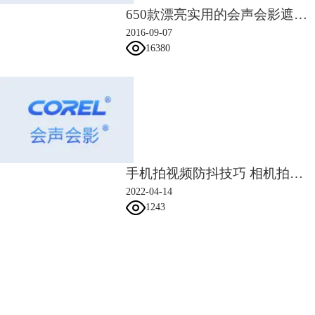
650款漂亮实用的会声会影遮罩素材
2016-09-07
16380
手机拍视频防抖技巧 相机拍视频怎么防抖
2022-04-14
1243
会声会影指南
图3：图形形状设置
12、在覆叠轨4中插入一个边框素材，，右击鼠标选择“自定义动作”，起
服务支持
始帧的阻光度为0，在12帧的位置阻光度为90，末尾帧的阻光度也为90，