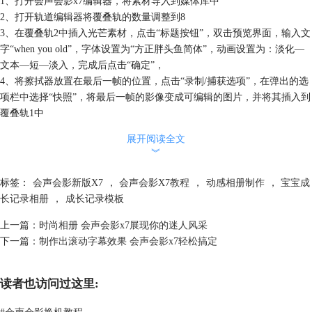
1、打开
会声会影x7
编辑器，将素材导入到媒体库中
2、打开轨道编辑器将覆叠轨的数量调整到8
3、在覆叠轨2中插入光芒素材，点击“标题按钮”，双击预览界面，输入文
字“when you old”，字体设置为“方正胖头鱼简体”，动画设置为：淡化—
文本—短—淡入，完成后点击“确定”，
4、将擦拭器放置在最后一帧的位置，点击“录制/捕获选项”，在弹出的选
项栏中选择“快照”，将最后一帧的影像变成可编辑的图片，并将其插入到
覆叠轨1中
5、为其添加“修剪”滤镜，点击“自定义滤镜”，设置起始帧的参数为：宽
展开阅读全文
度：100%，高度：100%；在0.22秒的位置添加一个关键帧，参数同末尾
︾
帧的参数一致都为：宽度：100%，高度：10%；填充色为黑色，点击“确
定”
标签：
会声会影新版X7
，
会声会影X7教程
，
动感相册制作
，
宝宝成
长记录相册
，
成长记录模板
上一篇：
时尚相册 会声会影x7展现你的迷人风采
下一篇：
制作出滚动字幕效果 会声会影x7轻松搞定
读者也访问过这里:
#
会声会影换机教程