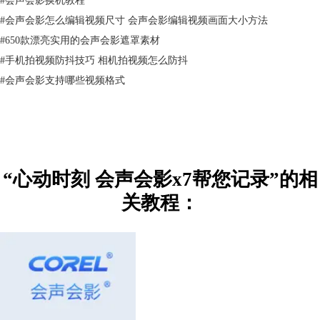
#
会声会影怎么编辑视频尺寸 会声会影编辑视频画面大小方法
图1：修剪滤镜
#
650款漂亮实用的会声会影遮罩素材
6、而后在覆叠轨3、4中分别插入一个白色的线条，选择覆叠轨3中的素
材，右击鼠标，选择“自定义动作”，通过添加关键帧使得线条紧紧跟随修
#
手机拍视频防抖技巧 相机拍视频怎么防抖
剪时出现的黑边，复制属性，粘贴到覆叠轨4中的素材上，点击“自定义动
#
会声会影支持哪些视频格式
作”，将位置参数中所有Y的数值都添加负号，点击确定即可完成设置
“心动时刻 会声会影x7帮您记录”的相
关教程：