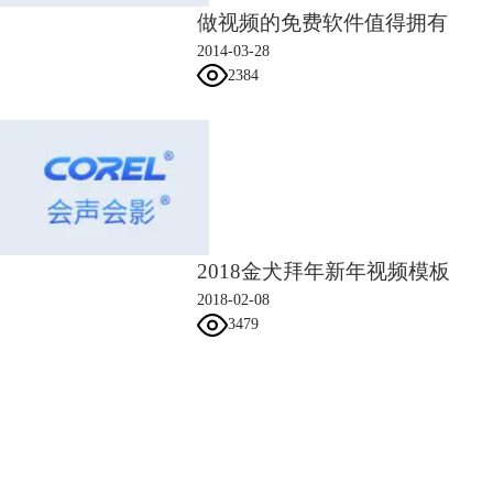
2、按照歌词剪辑视频
做视频的免费软件值得拥有
2014-03-28
2384
2018金犬拜年新年视频模板
2018-02-08
图4：让歌词与画面同步
3479
根据歌词的意思，选择合适的画面，例如：试着逗你开心 分担你的忧
愁，这句歌词的画面就可以配上华生被逗笑的画面，如图4所示；这里还
可以作为伏笔，与后期福尔摩斯内心独白：请你不要对我笑，我怕得不
会声会影指南
到，又忘不了，相成呼应。
3、处理转场
服务支持
因为视频是剪辑之后拼接起来的，所以后期需要在转折生硬的地方添加转