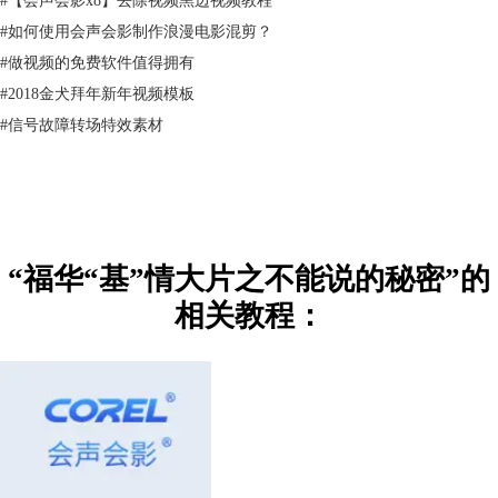
本文准备的
视频制作软件
——会声会影，适合初学视频的新手。
2、视频素材
#
如何使用会声会影制作浪漫电影混剪？
#
做视频的免费软件值得拥有
#
2018金犬拜年新年视频模板
#
信号故障转场特效素材
“福华“基”情大片之不能说的秘密”的
相关教程：
图2：夏洛克情绪画面视频准备
《大侦探福尔摩斯》1、2部中两人暧昧的视频，因为本文的视频是以福尔
摩斯的角度来制作的，可以多一些他的情绪画面，像图2中夏洛克依偎在
华生后背的画面，浓浓的CP感是怎样也不可忽视的，因为爱的基础是信
任。
注：
如果准备的视频无法导入会声会影，请用格式工厂转一下格式。