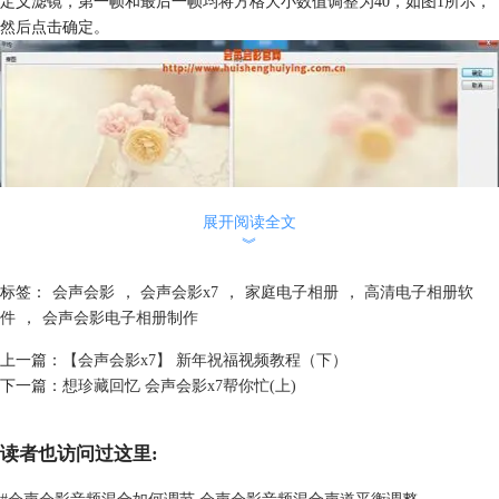
定义滤镜，第一帧和最后一帧均将方格大小数值调整为40，如图1所示，
然后点击确定。
展开阅读全文
︾
标签：
会声会影
，
会声会影x7
，
家庭电子相册
，
高清电子相册软
图片1
件
，
会声会影电子相册制作
2.在覆叠轨1上插入一张素材，将素材调整到屏幕大小，保持宽高比。
3.在覆叠轨1上插入图2所示的素材，右击设置自定义动作。第一帧，将位
上一篇：
【会声会影x7】 新年祝福视频教程（下）
置X轴的数值调整为-116，Y轴的数值调整为166，如图3所示；在02:04的
下一篇：
想珍藏回忆 会声会影x7帮你忙(上)
地方设置第二帧，将位置Y轴的数值调整为-2，如图4所示；在03:23的地
方设置第三帧，参数参考第二帧；在11:05的地方设置第四帧，将位置X轴
的数值调整为27，如图5所示；复制第四帧参数到最后一帧，然后点击确
读者也访问过这里:
定。
#
会声会影音频混合如何调节 会声会影音频混合声道平衡调整