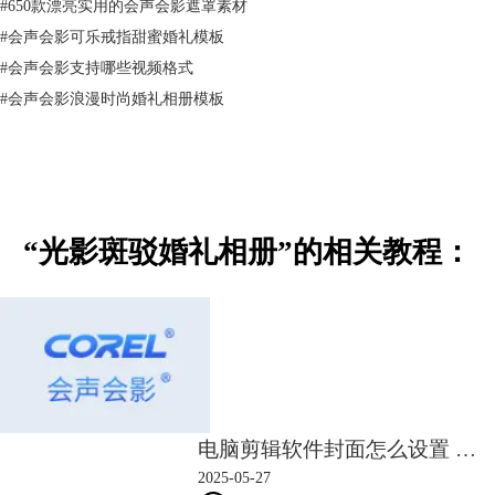
2、视频素材
#
650款漂亮实用的会声会影遮罩素材
拿出了小编多年珍藏的光斑视频素材，之前也是从贴吧里获得。
#
会声会影可乐戒指甜蜜婚礼模板
#
会声会影支持哪些视频格式
#
会声会影浪漫时尚婚礼相册模板
“光影斑驳婚礼相册”的相关教程：
图2：漏光视频素材
3、音乐素材
电脑剪辑软件封面怎么设置 电脑剪辑软件封面怎么换
烂大街的BGM我们当然不用，精挑细选了一首国外的《Could This Be
Love》。
2025-05-27