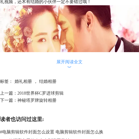
礼视频，还木有结婚的小伙伴一定不要错过哦！
展开阅读全文
︾
标签：
婚礼相册
，
结婚相册
上一篇：
2018世界杯C罗进球剪辑
下一篇：
神秘塔罗牌旋转相册
图1：光影婚礼视频
一、素材准备
1、图片素材
读者也访问过这里:
自己有婚纱照的当然最好了，如果单身的小伙伴可以向朋友要一些美美的
#
电脑剪辑软件封面怎么设置 电脑剪辑软件封面怎么换
照片素材，如果上面两种方式无法获得，还可以去网上down哦！