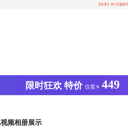
【秒杀】60+正版
449
版
限时狂欢
特价
仅需￥
风视频相册展示