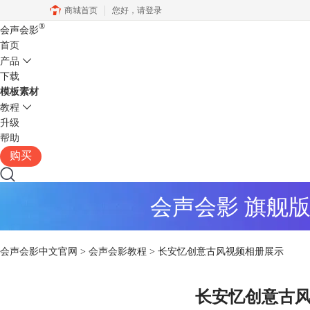
商城首页
您好，
请登录
®
会声会影
首页
产品
下载
模板素材
教程
升级
帮助
购买
会声会影 旗舰
会声会影中文官网
>
会声会影教程
> 长安忆创意古风视频相册展示
长安忆创意古