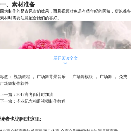
一、素材准备
因为制作的是古风古韵效果，而且视频对象是有些年纪的阿姨，所以准备
素材时需要注意配合她们的喜好。
展开阅读全文
︾
标签：
视频教程
，
广场舞背景音乐
，
广场舞模板
，
广场舞
，
免费
广场舞制作软件
上一篇：
2017高考倒计时加油
下一篇：
毕业纪念相册视频制作教程
图2：准备的视频背景素材
读者也访问过这里:
背景素材
：这里选用的视频背景素材是盛开的牡丹加上飞舞的蝴蝶，古典
又喜庆。
#
会声会影声音轨单声道变立体声 会声会影音频轨道如何调节声音