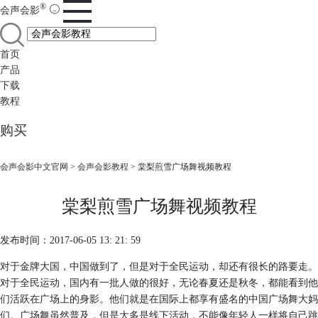
®
会声会影
首页
产品
下载
教程
购买
会声会影中文官网
>
会声会影教程
> 棠梨煎雪广场舞视频教程
棠梨煎雪广场舞视频教程
发布时间：2017-06-05 13: 21: 59
对于金牌大国，中国做到了，但是对于全民运动，却还有很长的路要走。
对于全民运动，国内有一批人做的很好，无论春夏还是秋冬，都能看到他
们活跃在广场上的身影。他们就是在国际上都享有盛名的中国广场舞大妈
们。广场舞虽然普及，但是大多是线下活动，不能像年轻人一样将自己跳