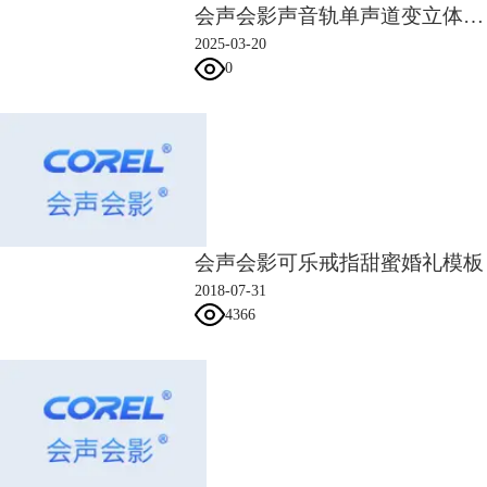
图3：设置阻光度和添加白色背景之后效果
会声会影声音轨单声道变立体声 会声会影音频轨道如何调节声音
素材阻光度设置
，这个主要是为了将人物图片素材与准备的牡丹视频素材
2025-03-20
融合在一起，选择牡丹视频素材，右击选择“自定义动作”阻光度数值设置
0
为45，此时在上一次轨道中插入一个白色的色块，让色彩看起来更柔和。
会声会影可乐戒指甜蜜婚礼模板
2018-07-31
4366
图4：加了视频遮罩的效果
视频遮罩
，视频遮罩需要用绘图创建器这个工具配合使用，具体操作如