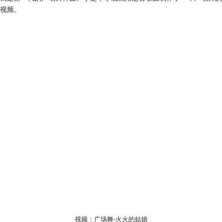
视频。
视频：广场舞-火火的姑娘