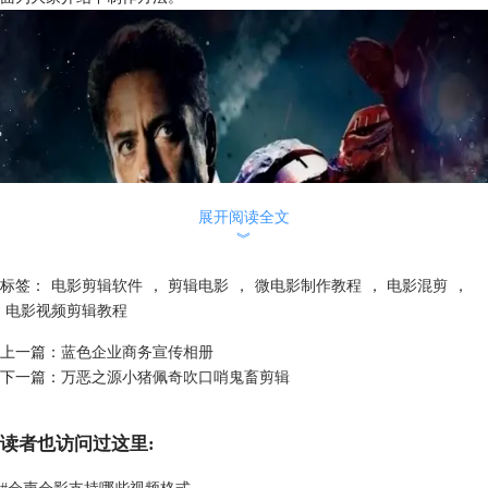
展开阅读全文
︾
标签：
电影剪辑软件
，
剪辑电影
，
微电影制作教程
，
电影混剪
，
电影视频剪辑教程
上一篇：
蓝色企业商务宣传相册
下一篇：
万恶之源小猪佩奇吹口哨鬼畜剪辑
图1：复联3宣传片
复联3宣传片制作教程
一、素材准备
读者也访问过这里:
1、图片素材
#
会声会影支持哪些视频格式