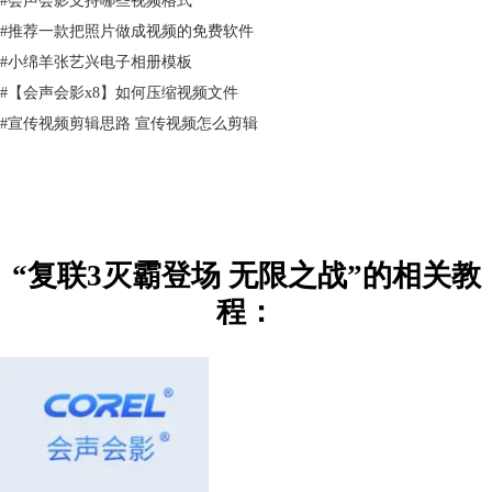
网上下载一些复联3的高清宣传照片。
#
推荐一款把照片做成视频的免费软件
2、视频素材
中国电影制片厂片头，大气恢弘的背景视频。这里的背景视频大多是之前
#
小绵羊张艺兴电子相册模板
给大家分享过的模板里用过的，购买会声会影2018赠送一百套模板素材，
#
【会声会影x8】如何压缩视频文件
各种类型都有哦。
#
宣传视频剪辑思路 宣传视频怎么剪辑
3、背景音乐
选用的是比较有节奏感的moments of glory。
“复联3灭霸登场 无限之战”的相关教
程：
图2：全部素材
二、视频制作
1、图片效果