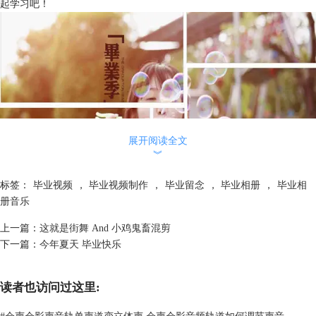
起学习吧！
展开阅读全文
︾
标签：
毕业视频
，
毕业视频制作
，
毕业留念
，
毕业相册
，
毕业相
册音乐
上一篇：
这就是街舞 And 小鸡鬼畜混剪
图1：怀念青春相册
下一篇：
今年夏天 毕业快乐
一、素材准备
1、图片素材
度娘搜索“毕业、青春”之类的关键词，图片的尺寸要大尺寸的，也可以设
读者也访问过这里:
置一下筛选的尺寸条件为1920*1080的，提前用PS制作了一个方框素材。
#
会声会影声音轨单声道变立体声 会声会影音频轨道如何调节声音