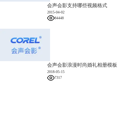
会声会影支持哪些视频格式
2015-04-02
图4：自定义动作设置
84448
2）复制上面的两张图片至下方的覆叠轨，位置错开，第一张图片和第二
张图片对齐。
3）继续复制两张图片至第三个覆叠轨，第一张图片和第二个覆叠轨上的
图片对齐即可。
会声会影浪漫时尚婚礼相册模板
2018-05-15
7317
图5：图片素材排列
会声会影指南
3、字幕制作
1）将镂空白色矩形框添加至覆叠轨，调整至适当的位置和大小，添加修
建滤镜，调整参数，将图片设置为从无到有，但是仅仅显示上半部分的框
服务支持