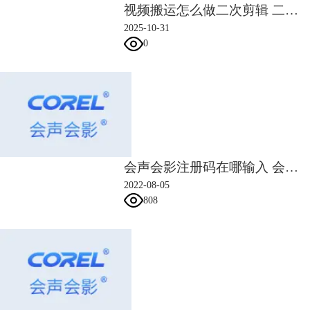
视频搬运怎么做二次剪辑 二次剪辑视频怎么处理
字，颜色设置为黑色，设置和白色文字一样。
2025-10-31
2、照片切换效果
0
1）导入一张图片，添加自定义动作，为图片添加从右边进入的效果，接
下来添加同样一张图片，设置关键帧，将图片大小的x调整为110，主要做
出图片变化的效果。
会声会影注册码在哪输入 会声会影注册码是序列号吗
2022-08-05
808