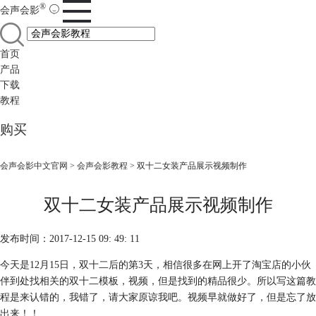
®
会声会影
首页
产品
下载
教程
购买
会声会影中文官网
>
会声会影教程
> 双十二女装产品展示视频制作
双十二女装产品展示视频制作
发布时间：2017-12-15 09: 49: 11
今天是12月15日，双十二后的第3天，相信很多在网上开了淘宝店的小伙
伴到处找相关的双十二模板，视频，但是找到的精品很少。所以写这篇教
程是来认错的，我错了，请大家原谅我吧。视频早就做好了，但是忘了放
出来！！