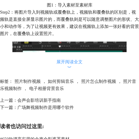
图1：导入素材至素材库
Step2：将图片导入到视频轨或覆叠轨上，视频轨和覆叠轨的区别是，视
频轨是直接全屏显示图片的，而覆叠轨则是可以随意调整图片的形状、大
小和动作等，为了让视频更有效果，建议在视频轨上添加一张好看的背景
图片，在覆叠轨上设置照片。
展开阅读全文
︾
标签：
照片制作视频
，
如何剪辑音乐
，
照片怎么制作视频
，
照片音
乐视频制作
，
电子相册背景音乐
图2：添加图片
上一篇：
会声会影培训新手指南
Step3：设置图片的大小、动作，在每个图片切换时，添加上转场特效，
下一篇：
广场舞视频制作是用哪个软件
如果想要设置自动的添加转场可以设置自动添加转场。
读者也访问过这里:
#
650款漂亮实用的会声会影遮罩素材