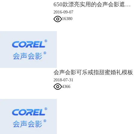
650款漂亮实用的会声会影遮罩素材
2016-09-07
图4：添加滤镜
16380
Step5：没有文字的视频过于单调，我们可以为视频添加上必要的文字说
明。
会声会影可乐戒指甜蜜婚礼模板
2018-07-31
4366
图5：添加标题
Step6：接下来就是要为图片配上一段动听的音乐了，要不图片没有声音
多少失去了色彩。所以这时候将下载好的背景音乐导入到声音轨就完成
了。
Step7：渲染视频时，需要切换至共享页面，会声会影默认渲染格式为