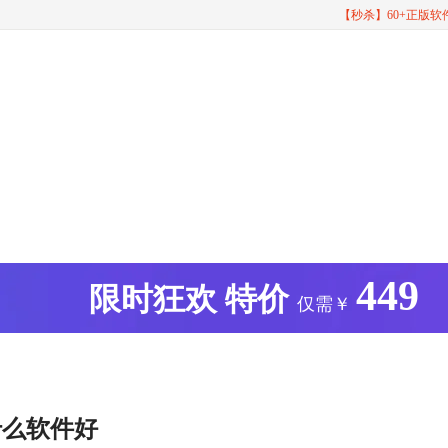
【秒杀】60+正版
449
版
限时狂欢
特价
仅需￥
什么软件好