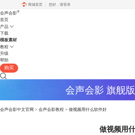
商城首页
您好，
请登录
®
会声会影
首页
产品
下载
模板素材
教程
升级
帮助
购买
会声会影 旗舰
会声会影中文官网
>
会声会影教程
> 做视频用什么软件好
做视频用