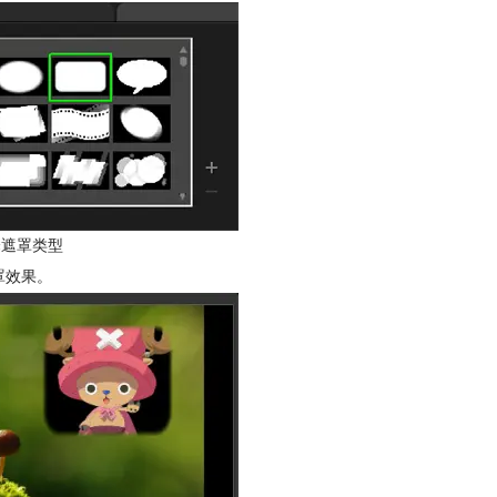
择遮罩类型
罩效果。