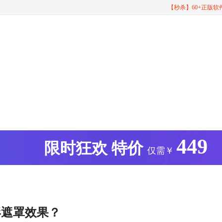
【秒杀】60+正版
449
版
限时狂欢
特价
仅需￥
形遮罩效果？