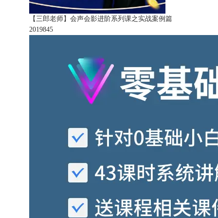
【三郎老师】会声会影进阶系列课之实战案例篇
201984
5