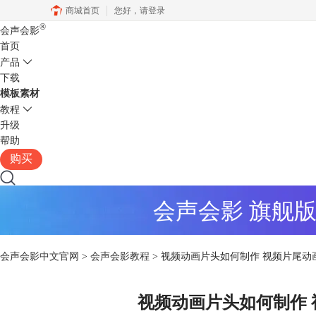
商城首页
您好，
请登录
®
会声会影
首页
产品
下载
模板素材
教程
升级
帮助
购买
会声会影 旗舰
会声会影中文官网
>
会声会影教程
> 视频动画片头如何制作 视频片尾动
视频动画片头如何制作