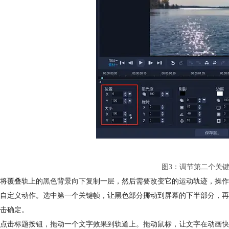
图3：调节第二个关
将覆叠轨上的黑色背景向下复制一层，然后需要改变它的运动轨迹，操作
自定义动作。选中第一个关键帧，让黑色部分挪动到屏幕的下半部分，再
击确定。
点击标题按钮，拖动一个文字效果到轨道上。拖动鼠标，让文字在动画快