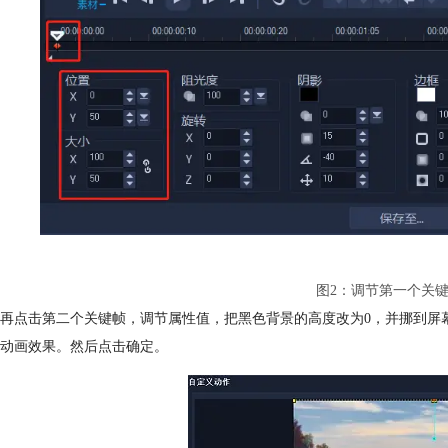
图2：调节第一个关
再点击第二个关键帧，调节属性值，把黑色背景的高度改为0，并挪到屏
动画效果。然后点击确定。