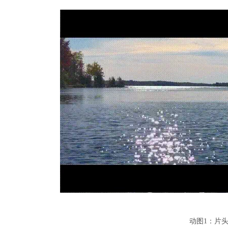
动图1：片