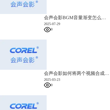
图三：预览屏幕界面
添加完毕后，在右侧的编辑栏我们可以对标题的字体、样式、边框、阴
会声会影BGM音量渐变怎么设置 会声会影背景音乐突然中断怎么过渡
影、运动等属性进行设置。
2025-07-29
0
图四：编辑界面
除此之外，我们还可以使用3D标题编辑器进行标题的设置，关于3D标题
编辑器的使用大家可以参考会声会影中文官网教程
《如何用3D标题编辑
会声会影如何将两个视频合成一个 会声会影两个视频融合技巧
器制作片头》
。
2025-03-23
4、导出片头
0
最后，点击共享，我们可以设置导出视频的格式，文件名以及文件存储位
置等，设置完毕后点击“开始”即可。