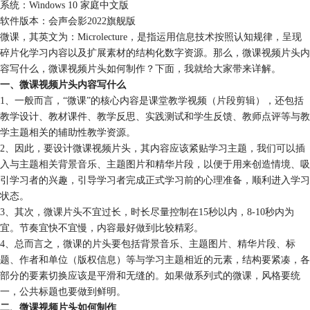
系统：Windows 10 家庭中文版
软件版本：会声会影2022旗舰版
微课，其英文为：Microlecture，是指运用信息技术按照认知规律，呈现
碎片化学习内容以及扩展素材的结构化数字资源。那么，微课视频片头内
容写什么，微课视频片头如何制作？下面，我就给大家带来详解。
一、微课视频片头内容写什么
1、一般而言，“微课”的核心内容是课堂教学视频（片段剪辑），还包括
教学设计、教材课件、教学反思、实践测试和学生反馈、教师点评等与教
学主题相关的辅助性教学资源。
2、因此，要设计微课视频片头，其内容应该紧贴学习主题，我们可以插
入与主题相关背景音乐、主题图片和精华片段，以便于用来创造情境、吸
引学习者的兴趣，引导学习者完成正式学习前的心理准备，顺利进入学习
状态。
3、其次，微课片头不宜过长，时长尽量控制在15秒以内，8-10秒内为
宜。节奏宜快不宜慢，内容最好做到比较精彩。
4、总而言之，微课的片头要包括背景音乐、主题图片、精华片段、标
题、作者和单位（版权信息）等与学习主题相近的元素，结构要紧凑，各
部分的要素切换应该是平滑和无缝的。如果做系列式的微课，风格要统
一，公共标题也要做到鲜明。
二、微课视频片头如何制作