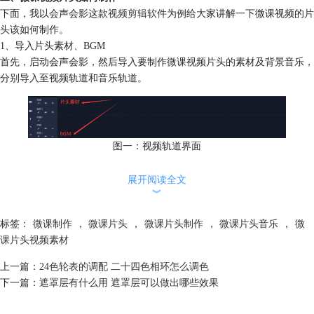
下面，我以会声会影这款
视频剪辑软件
为例给大家讲解一下微课视频的
片
头
该如何制作。
1、导入片头素材、BGM
首先，启动会声会影，然后导入要制作微课视频片头的素材及背景音乐，
分别导入至视频轨道和音乐轨道。
图一：视频轨道界面
2、添加适当的转场效果
展开阅读全文
点击“转场”（编辑栏的A|B图标），选择合适的转场效果并拖到视频轨道
︾
当中。更具体的转场操作，大家可以参考会声会影中文官网教程
《剪辑视
频转场怎么搭配 剪辑视频转场怎么加字》
。
标签：
微课制作
，
微课片头
，
微课片头制作
，
微课片头音乐
，
微
课片头视频素材
上一篇：
24色轮表的调配 二十四色相环怎么调色
下一篇：
遮罩层有什么用 遮罩层可以做出哪些效果