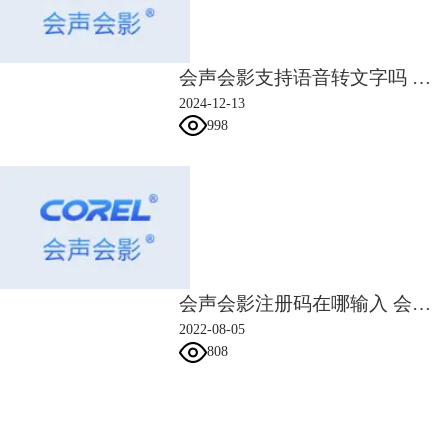
会声会影支持语音转文字吗 会声会影识别字幕功能
2024-12-13
998
图五：共享界面
如此，微课视频片头便制作完成了。
三、有哪些好用的制作微课视频片头的软件
1、会声会影
会声会影拥有能够满足大众的需求的剪辑功能，它也是一款简单动画制作
软件，具有内置的
定格动画
功能，使得用户能够轻松制作微课视频片头。
会声会影注册码在哪输入 会声会影注册码是序列号吗
不仅如此，用户还可以结合其他特技效果（例如滤镜、叠加和透明等）创
2022-08-05
建更加丰富的视频特效。不仅如此，其界面精美简洁，操作简单，非常适
808
合新手用户制作微课视频片头。
会声会影指南