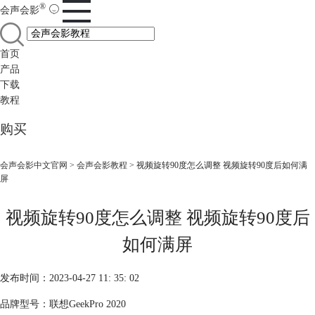
®
会声会影
首页
产品
下载
教程
购买
会声会影中文官网
>
会声会影教程
> 视频旋转90度怎么调整 视频旋转90度后如何满
屏
视频旋转90度怎么调整 视频旋转90度后
如何满屏
发布时间：2023-04-27 11: 35: 02
品牌型号：联想GeekPro 2020