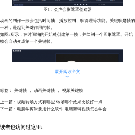
图1：会声会影遮罩创建器
动画的制作一般会包括时间轴、播放控制、帧管理等功能。关键帧是帧的
一种，是起到关键作用的帧。
如图2所示，在时间轴的开始处创建第一帧，并绘制一个圆形遮罩。开始
帧会自动变成第一个关键帧。
展开阅读全文
︾
标签：
关键帧
，
动画关键帧
，
视频关键帧
上一篇：
视频转场方式有哪些 转场哪个效果比较好一点
图2：开始帧
下一篇：
电脑学剪辑要用什么软件 电脑剪辑视频怎么学会
如图3所示，将时间轴上的指针移动到下一个时间点，同时将遮罩移动到
其他位置并调整大小。
读者也访问过这里:
由于该时间点上的遮罩形状与位置发生了变化，因此该时间点就变得十分