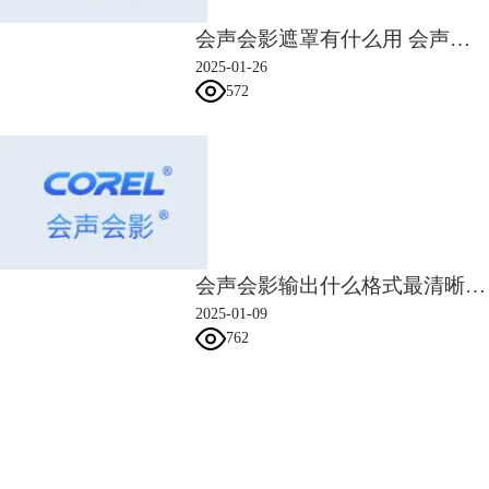
会声会影遮罩有什么用 会声会影遮罩怎么用
2025-01-26
572
图5：动画效果
二、视频关键帧一般多少帧
上面说到，视频画面如果保持1秒24帧画面或以上，人眼是无法识别其卡
顿感的，会在视觉上感知为流畅的动态画面。这里说到的帧数，指的是普
通帧。而视频关键帧一般多少帧？关键帧一般是2个以上，并根据动作的
复杂程度添加，但不会像普通帧那么多。
我们可以在会声会影的视频轨道中添加一个普通的影视剧视频文件，然后
会声会影输出什么格式最清晰 会声会影输出文件太大原因是什么
使用共享功能，查看其帧数。
2025-01-09
762
会声会影指南
服务支持