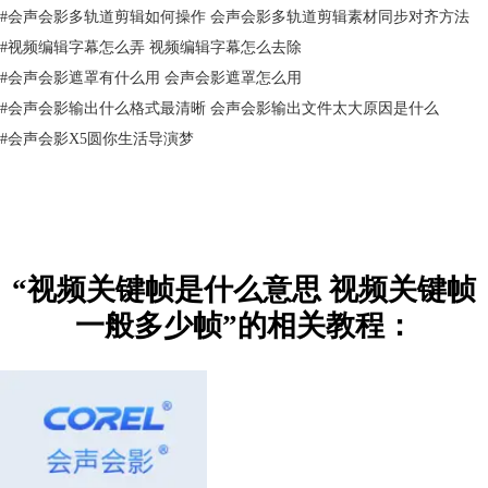
#
会声会影多轨道剪辑如何操作 会声会影多轨道剪辑素材同步对齐方法
重要。此时，会声会影会自动创建一个关键帧。
#
视频编辑字幕怎么弄 视频编辑字幕怎么去除
#
会声会影遮罩有什么用 会声会影遮罩怎么用
#
会声会影输出什么格式最清晰 会声会影输出文件太大原因是什么
#
会声会影X5圆你生活导演梦
图3：第二帧
“视频关键帧是什么意思 视频关键帧
如图4所示，继续将指针移动到下一个时间点，并继续调整遮罩形状与位
一般多少帧”的相关教程：
置。同样地，会声会影会由于遮罩的变化而自动添加关键帧。
此时，时间轴就存在了三个关键帧，每个关键帧有其对应的遮罩形状与位
置变化。