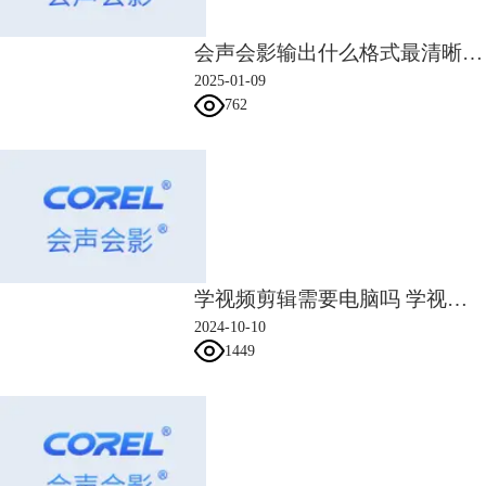
了解了转场的概念，下面进一步了解叠化转场。
2.转场叠化
会声会影输出什么格式最清晰 会声会影输出文件太大原因是什么
叠化指的是上一个画面与下一个画面之间有部分叠加的效果，往往会伴随
2025-01-09
着上一个镜头的淡淡隐去，而下一个镜头慢慢呈现的过程。叠化的过程可
762
设置不同的时长，短时长看起来场景节奏快，而长时长能更凸显切换效
果。
叠化常会用于回忆、梦境等联想类的场景切换，有时也会用于掩盖下一个
镜头开头的拍摄不佳。通过设置时长能控制叠化的时间范围。
绘声绘声叠化类的转场主要有轨透明、交叉淡化等，在过滤分类或关键字
搜索可快速找到。
学视频剪辑需要电脑吗 学视频剪辑需要什么条件
2024-10-10
1449
图4：叠化转场
叠化转场的效果如图5所示，可以看到两个场景间有重叠，让人感觉两个