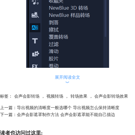
展开阅读全文
︾
图1：转场类型
点开转场中的不同分类，如图2所示，可查看到其中包含的模板。将鼠标
标签：
会声会影转场
，
视频转场
，
转场效果
，
会声会影转场效果
悬停在转场模板上方，可预览到转场的动态效果。
上一篇：
导出视频的清晰度一般选哪个 导出视频怎么保持清晰度
下一篇：
会声会影遮罩制作方法 会声会影遮罩能不能自己描边
读者也访问过这里: