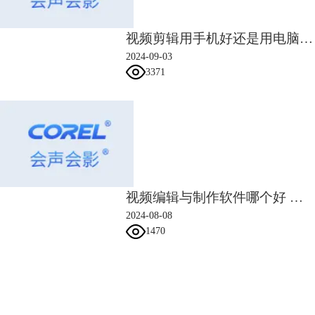
场景间有联系，淡化场景切换痕迹。
视频剪辑用手机好还是用电脑好 视频剪辑用电脑怎么做的
2024-09-03
3371
图5：转场叠化效果
视频编辑与制作软件哪个好 视频编辑与制作软件哪个好学
二、视频转场叠化一般设置几秒
2024-08-08
上述提到了叠化转场的时长问题，视频转场叠化一般设置几秒？叠化转场
1470
一般设置为2秒比较好，既不会时间过长，又能清楚呈现叠化的过程。
那么，怎么进行叠化转场的时长设置？
以会声会影为例，可以通过选项面板功能设置。如图6所示，右击轨道中
会声会影指南
的转场素材，在右键菜单中打开选项面板。