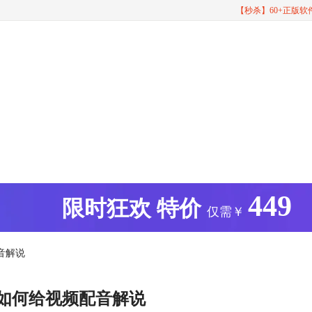
【秒杀】60+正版
449
版
限时狂欢
特价
仅需￥
音解说
 如何给视频配音解说