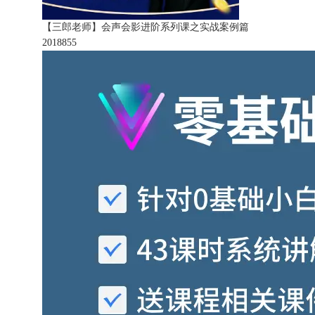
【三郎老师】会声会影进阶系列课之实战案例篇
201885
5