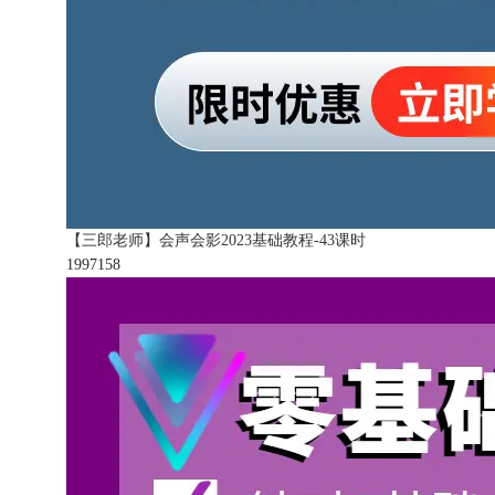
【三郎老师】会声会影2023基础教程-43课时
199715
8