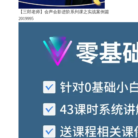
【三郎老师】会声会影进阶系列课之实战案例篇
201999
5