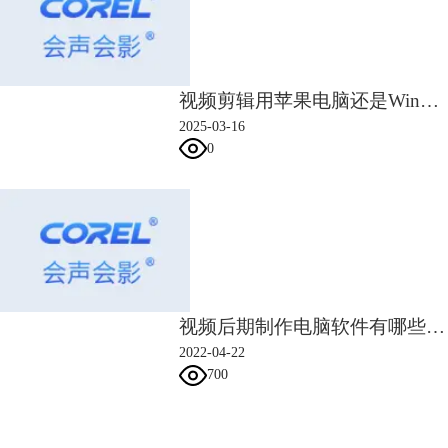
的性能，所以大内存是王道，尤其是对于视频剪辑。建议使用16G以上。
3、硬盘
硬盘用于视频剪辑。所有视频材料都直接从硬盘连接到剪辑软件。如果硬
盘速度不够快或损坏，编辑软件将被卡住或直接崩溃。因此，选择速度
视频剪辑用苹果电脑还是Win电脑好 视频剪辑用哪个软件比较好
快、稳定性好的硬盘尤为重要。建议安装255G的SSD固态硬盘用于安装
2025-03-16
系统和软件，并增加高速机械硬盘用于存储材料，以确保软件运行的稳定
0
性。
4、显卡
显卡只是用来将计算机中的数字信号转换成模拟信号并输出到显示器上，
以便显示器显示图像，但现在显卡具有强大的图像处理能力，可以帮助
CPU工作，提高计算机的整体运行速度。这就是所谓的GPU加速技术。对
于视频剪辑，不需过多地使用显卡，所以建议使用中端显卡。如果你使用
特殊效果和3D软件，比如：AE或3D，应该有一个高端的显卡。
5、显示器
视频后期制作电脑软件有哪些 视频后期制作电脑配置要求
对于显示器，最好选择高保真宽色域显示。有三种常见的色域标准：
2022-04-22
NTSC色域、Adobe RGB和sRGB。目前主流设计采用显示屏，要求达到
700
100%sRGB色域范围，以保证显示屏色彩的表现力和还原能力。
以上是视频剪辑对计算机配置的分析。
三、会声会影2022配置要求
会声会影指南