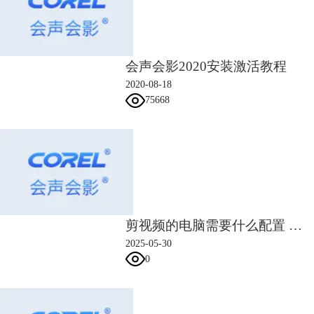
会声会影2020安装激活教程
2020-08-18
（图四：Ae界面）
75668
以上就是对于做视频剪辑需要什么软件的分析。
二、笔记本做视频剪辑配置要求
很多新手小白都想知道笔记本做视频剪辑需要什么配置要求，下面，我就
给大家讲解一下。
1、CPU
毫无疑问，视频剪辑需要CPU的高功耗。尤其是在视频输出和编码中，
CPU的消耗最大，CPU的性能取决于核心数和主频。内核的数量主要负责
多任务处理。如果同时运行多个软件或游戏，内核的数量尤为重要，但如
剪视频的电脑需要什么配置 剪视频的软件有哪些
果只运行编辑软件，过多的内核将不起作用。相反，CPU的主频对视频编
2025-05-30
码和输出起着决定性的作用，因此视频编辑的内核数量和主频率是合适
0
的。我们建议使用英特尔i7第7代或第8代的6核处理器，主频高于3.0。
2、内存
内存是计算机的重要组成部分，其主要用于临时存储CPU操作产生的海量
数据。如果没有太高的内存空间，无论多好的CPU都不能充分发挥其强大