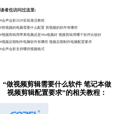
读者也访问过这里:
#
会声会影2020安装激活教程
（图二：会声会影官网）
#
剪视频的电脑需要什么配置 剪视频的软件有哪些
2.如果是专业的
视频剪辑
，推荐使用Pr。Pr是一款老牌软件，也是专业剪
#
视频剪辑用苹果电脑还是Win电脑好 视频剪辑用哪个软件比较好
辑视频必备软件。其功能多，插件多，模板多，唯一的缺点就是特效不是
很强大，但是使用足够了。
#
视频后期制作电脑软件有哪些 视频后期制作电脑配置要求
#
会声会影支持哪些视频格式
“做视频剪辑需要什么软件 笔记本做
（图三：pr界面）
视频剪辑配置要求”的相关教程：
3.如果我们要做出强大的特效效果，推荐使用AE。不过，AE主要是用来
做特效的，用来剪辑视频十分麻烦，但是其特效效果非常好。一般，业内
人士都混合使用pr和AE，pr用来输入画面给AE，AE加上特效后再导出回
Pr。