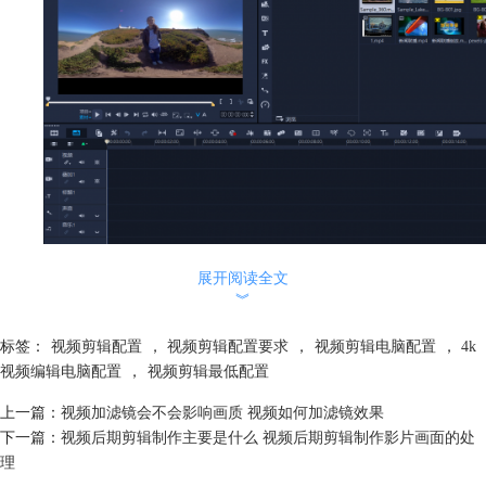
（图一：会声会影操作界面）
展开阅读全文
︾
（2）界面也精美且清晰。最重要的是其非常容易上手，操作简单，非常
适合新手小白。
标签：
视频剪辑配置
，
视频剪辑配置要求
，
视频剪辑电脑配置
，
4k
（3）有着非常详细的教程，在会声会影官网上，我们可以找到各种我们
视频编辑电脑配置
，
视频剪辑最低配置
所需要的教程，不仅有文字教学，也有视频教学。非常适合新手小白学
习。
上一篇：
视频加滤镜会不会影响画质 视频如何加滤镜效果
下一篇：
视频后期剪辑制作主要是什么 视频后期剪辑制作影片画面的处
理