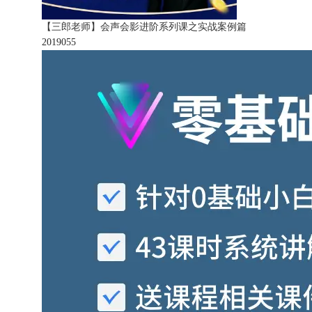
【三郎老师】会声会影进阶系列课之实战案例篇
201905
5