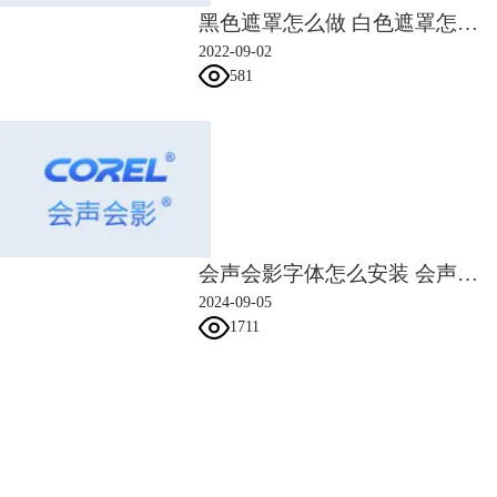
黑色遮罩怎么做 白色遮罩怎么做
2022-09-02
581
图3：色度键去背抠图
要是背景色很复杂，可以通过创建遮罩抠图，并且这种抠图方法还支持动
态抠图，下文会详细说明。
3、网站自动抠图
如果不是专门从事图像处理或者经常抠图的人群，可以借助第三方网站、
实现全自动抠图，自动抠图的网站有很多，比如
创客贴
、
picwish
、
fotor
等。
会声会影字体怎么安装 会声会影字体怎么导入
网站抠图基本都是免费的，支持扣人像、扣发丝、去天空等多种功能，免
2024-09-05
登陆即可无限次抠图，并且效果奇好。
1711
会声会影指南
服务支持