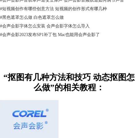
如果想让套索工具抠图更加精准，可以按住“alt”键并滑动鼠标滚轮、放大
图片，再使用套索工具进行抠图，这样抠图效果会更好。
#
​短视频创作有哪些创意方法 短视频的创作形式有哪几种
（2）橡皮擦工具抠图
#
黑色遮罩怎么做 白色遮罩怎么做
橡皮擦虽然没抠图功能，但是它可以擦除人物/物体的背景，从而达到抠
#
会声会影字体怎么安装 会声会影字体怎么导入
图的效果，而且橡皮擦用起来很方便，能随时调节大小、硬度等。
#
会声会影2023发布SP1补丁包 Mac也能用会声会影了
“抠图有几种方法和技巧 动态抠图怎
么做”的相关教程：