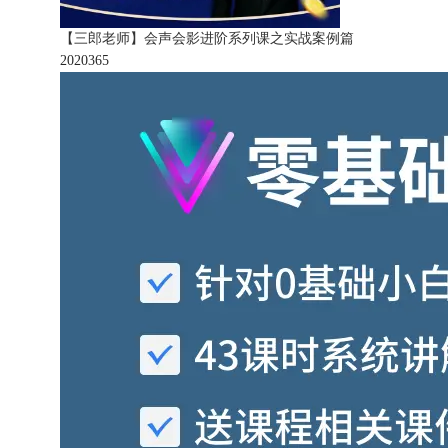
【三郎老师】会声会影进阶系列课之实战案例篇
202036
5