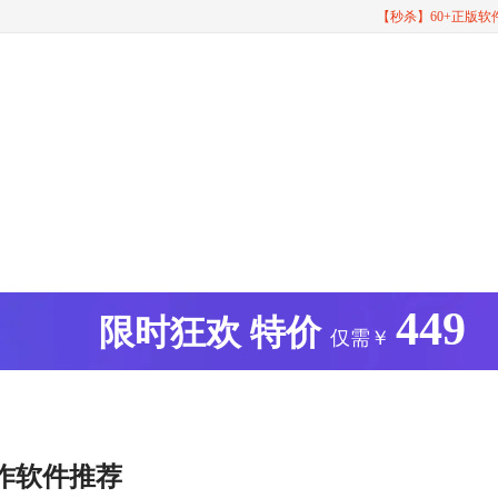
【秒杀】60+正版
449
版
限时狂欢
特价
仅需￥
作软件推荐