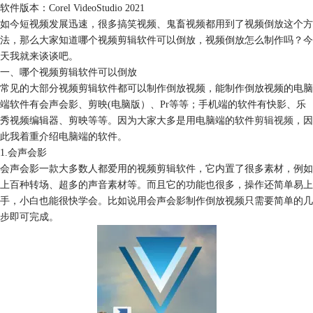
软件版本：Corel VideoStudio 2021
如今短视频发展迅速，很多搞笑视频、鬼畜视频都用到了视频倒放这个方
法，那么大家知道哪个视频剪辑软件可以倒放，视频倒放怎么制作吗？今
天我就来谈谈吧。
一、哪个视频剪辑软件可以倒放
常见的大部分视频剪辑软件都可以制作倒放视频，能制作倒放视频的电脑
端软件有会声会影、剪映(电脑版）、Pr等等；手机端的软件有快影、乐
秀视频编辑器、剪映等等。因为大家大多是用电脑端的软件
剪辑视频
，因
此我着重介绍电脑端的软件。
1.会声会影
会声会影一款大多数人都爱用的视频剪辑软件，它内置了很多素材，例如
上百种转场、超多的声音素材等。而且它的功能也很多，操作还简单易上
手，小白也能很快学会。比如说用会声会影制作倒放视频只需要简单的几
步即可完成。