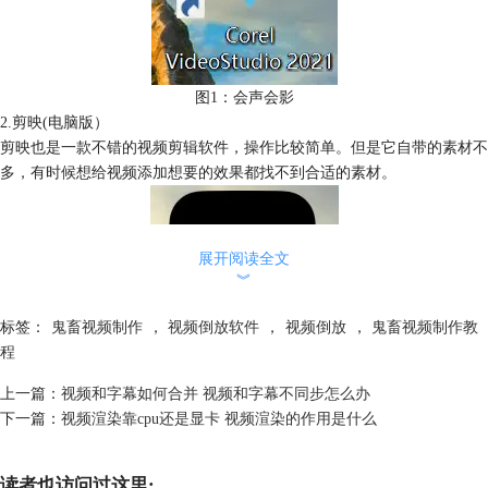
图1：会声会影
2.剪映(电脑版）
剪映也是一款不错的视频剪辑软件，操作比较简单。但是它自带的素材不
多，有时候想给视频添加想要的效果都找不到合适的素材。
展开阅读全文
︾
标签：
鬼畜视频制作
，
视频倒放软件
，
视频倒放
，
鬼畜视频制作教
程
图2：剪映
上一篇：
视频和字幕如何合并 视频和字幕不同步怎么办
3.Pr
下一篇：
视频渲染靠cpu还是显卡 视频渲染的作用是什么
Pr是一款专业的视频剪辑软件，功能比较多，比较适合有一定的视频剪辑
经验的朋友们。对于新手来说，Pr的操作还是有一定的难度。
读者也访问过这里: