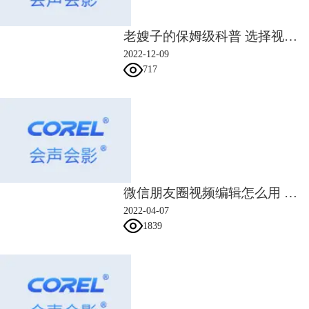
老嫂子的保姆级科普 选择视频剪辑软件就从阅读本文开始
2022-12-09
图4：会声会影
717
2.双击视频文件，就会弹出“选项面板”。勾选“选项面板”中的“反转视
频”就能实视频倒放。
微信朋友圈视频编辑怎么用 微信朋友圈视频编辑的文字怎么去掉
2022-04-07
1839