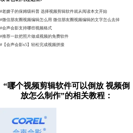
#
老嫂子的保姆级科普 选择视频剪辑软件就从阅读本文开始
#
微信朋友圈视频编辑怎么用 微信朋友圈视频编辑的文字怎么去掉
#
会声会影支持哪些视频格式
#
推荐一款把照片做成视频的免费软件
#
【会声会影x5】轻松完成视频拼接
图3：Pr
二、视频倒放怎么制作
因为会声会影的功能多、素材多，所以我以会声会影为例来制作一个鸭子
向后划水的搞笑视频。
1.先双击打开会声会影，导入视频文件，再将其拖动到视频轨道上。
“哪个视频剪辑软件可以倒放 视频倒
放怎么制作”的相关教程：