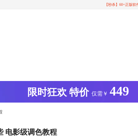
【秒杀】60+正版
449
版
限时狂欢
特价
仅需￥
程
些 电影级调色教程