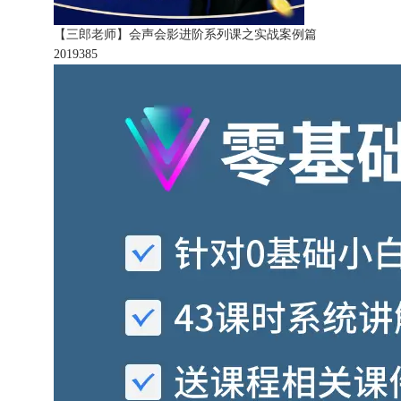
【三郎老师】会声会影进阶系列课之实战案例篇
201938
5